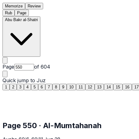
Memorize
Review
Rub
Page
Abu Bakr al-Shatri
Page
of
604
Quick jump to Juz
1
2
3
4
5
6
7
8
9
10
11
12
13
14
15
16
17
Page
550
·
Al-Mumtahanah