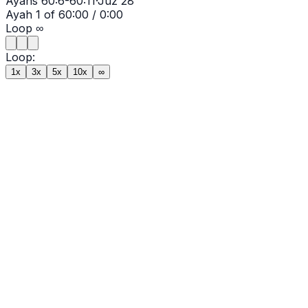
Ayahs
60:6-60:11
·
Juz
28
Ayah
1
of
6
0:00
/
0:00
Loop
∞
Loop:
1x
3x
5x
10x
∞