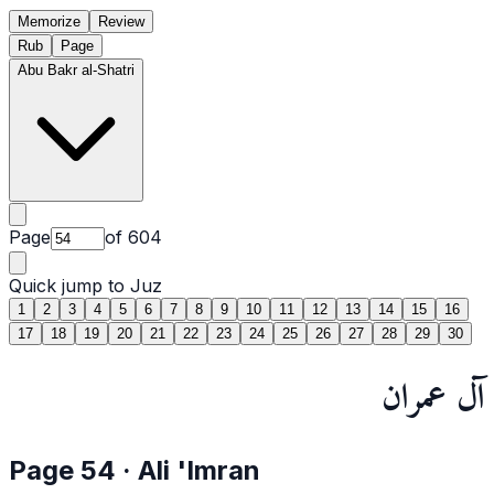
Memorize
Review
Rub
Page
Abu Bakr al-Shatri
Page
of
604
Quick jump to Juz
1
2
3
4
5
6
7
8
9
10
11
12
13
14
15
16
17
18
19
20
21
22
23
24
25
26
27
28
29
30
آل عمران
Page
54
·
Ali 'Imran