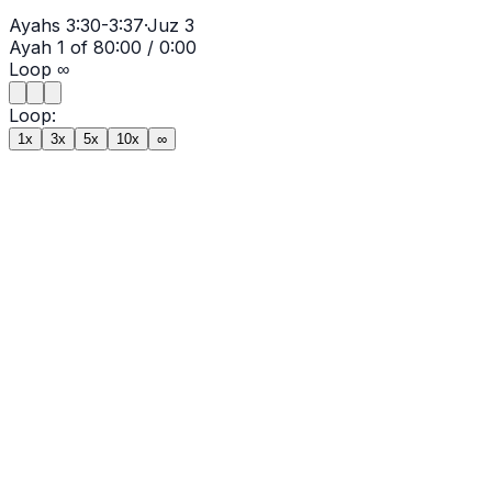
Ayahs
3:30-3:37
·
Juz
3
Ayah
1
of
8
0:00
/
0:00
Loop
∞
Loop:
1x
3x
5x
10x
∞