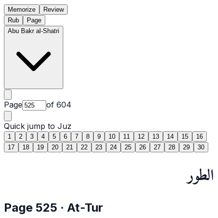
Memorize
Review
Rub
Page
Abu Bakr al-Shatri
Page
of
604
Quick jump to Juz
1
2
3
4
5
6
7
8
9
10
11
12
13
14
15
16
17
18
19
20
21
22
23
24
25
26
27
28
29
30
الطور
Page
525
·
At-Tur