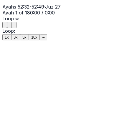
Ayahs
52:32-52:49
·
Juz
27
Ayah
1
of
18
0:00
/
0:00
Loop
∞
Loop:
1x
3x
5x
10x
∞