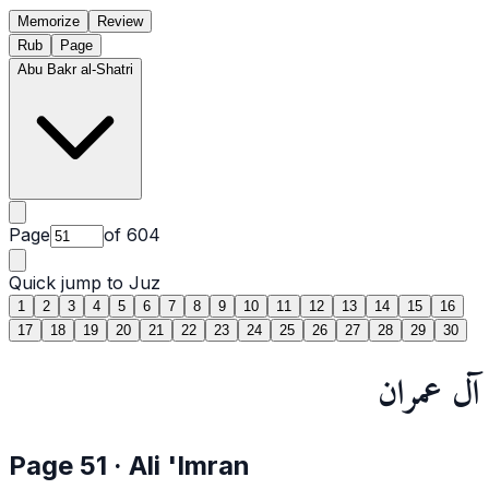
Memorize
Review
Rub
Page
Abu Bakr al-Shatri
Page
of
604
Quick jump to Juz
1
2
3
4
5
6
7
8
9
10
11
12
13
14
15
16
17
18
19
20
21
22
23
24
25
26
27
28
29
30
آل عمران
Page
51
·
Ali 'Imran