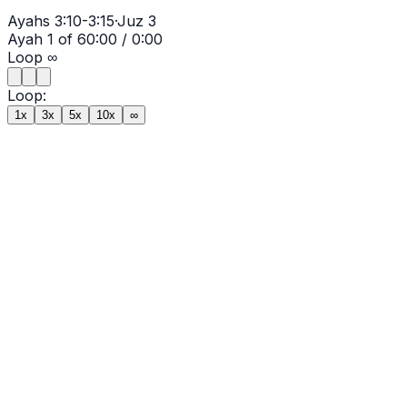
Ayahs
3:10-3:15
·
Juz
3
Ayah
1
of
6
0:00
/
0:00
Loop
∞
Loop:
1x
3x
5x
10x
∞