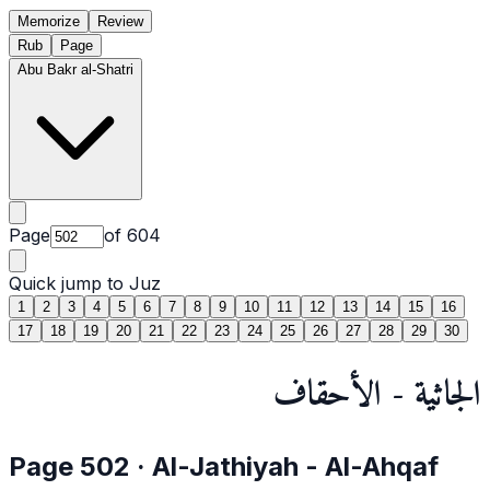
Memorize
Review
Rub
Page
Abu Bakr al-Shatri
Page
of
604
Quick jump to Juz
1
2
3
4
5
6
7
8
9
10
11
12
13
14
15
16
17
18
19
20
21
22
23
24
25
26
27
28
29
30
الجاثية - الأحقاف
Page
502
·
Al-Jathiyah
- Al-Ahqaf