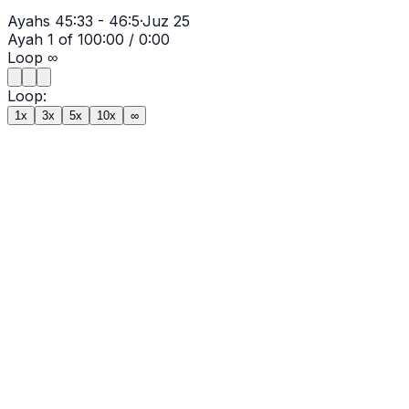
Ayahs
45:33 - 46:5
·
Juz
25
Ayah
1
of
10
0:00
/
0:00
Loop
∞
Loop:
1x
3x
5x
10x
∞