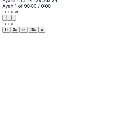
Ayahs
41:21-41:29
·
Juz
24
Ayah
1
of
9
0:00
/
0:00
Loop
∞
Loop:
1x
3x
5x
10x
∞