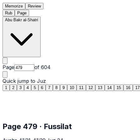
Memorize
Review
Rub
Page
Abu Bakr al-Shatri
Page
of
604
Quick jump to Juz
1
2
3
4
5
6
7
8
9
10
11
12
13
14
15
16
17
Page
479
·
Fussilat