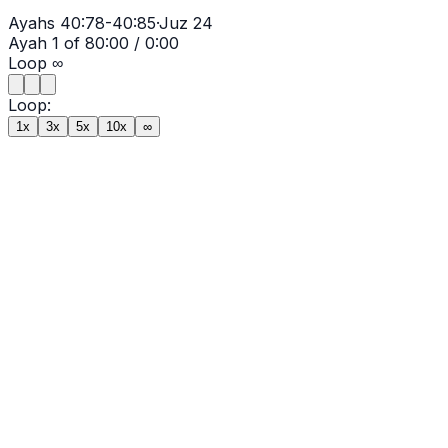
Ayahs
40:78-40:85
·
Juz
24
Ayah
1
of
8
0:00
/
0:00
Loop
∞
Loop:
1x
3x
5x
10x
∞