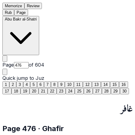
Memorize
Review
Rub
Page
Abu Bakr al-Shatri
Page
of
604
Quick jump to Juz
1
2
3
4
5
6
7
8
9
10
11
12
13
14
15
16
17
18
19
20
21
22
23
24
25
26
27
28
29
30
غافر
Page
476
·
Ghafir