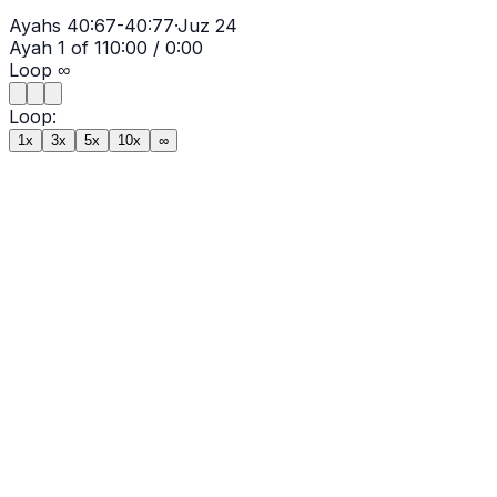
Ayahs
40:67-40:77
·
Juz
24
Ayah
1
of
11
0:00
/
0:00
Loop
∞
Loop:
1x
3x
5x
10x
∞