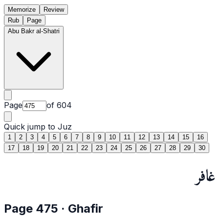
Memorize
Review
Rub
Page
Abu Bakr al-Shatri
Page
of
604
Quick jump to Juz
1
2
3
4
5
6
7
8
9
10
11
12
13
14
15
16
17
18
19
20
21
22
23
24
25
26
27
28
29
30
غافر
Page
475
·
Ghafir