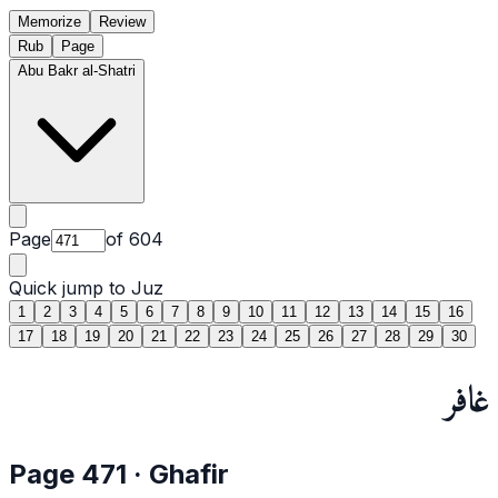
Memorize
Review
Rub
Page
Abu Bakr al-Shatri
Page
of
604
Quick jump to Juz
1
2
3
4
5
6
7
8
9
10
11
12
13
14
15
16
17
18
19
20
21
22
23
24
25
26
27
28
29
30
غافر
Page
471
·
Ghafir