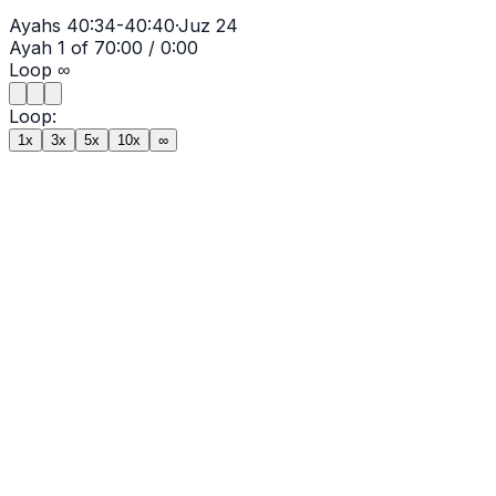
Ayahs
40:34-40:40
·
Juz
24
Ayah
1
of
7
0:00
/
0:00
Loop
∞
Loop:
1x
3x
5x
10x
∞