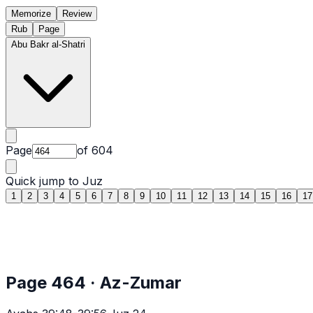
Memorize
Review
Rub
Page
Abu Bakr al-Shatri
Page
of
604
Quick jump to Juz
1
2
3
4
5
6
7
8
9
10
11
12
13
14
15
16
17
Page
464
·
Az-Zumar