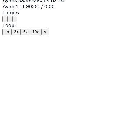
Ayahs
39:48-39:56
·
Juz
24
Ayah
1
of
9
0:00
/
0:00
Loop
∞
Loop:
1x
3x
5x
10x
∞