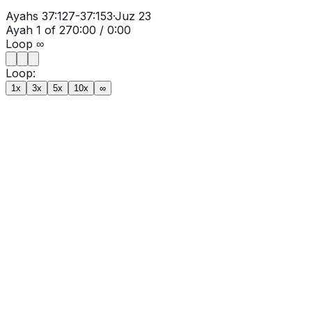
Ayahs
37:127-37:153
·
Juz
23
Ayah
1
of
27
0:00
/
0:00
Loop
∞
Loop:
1x
3x
5x
10x
∞