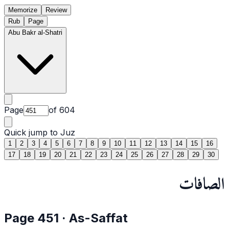
Memorize
Review
Rub
Page
Abu Bakr al-Shatri
Page
of
604
Quick jump to Juz
1
2
3
4
5
6
7
8
9
10
11
12
13
14
15
16
17
18
19
20
21
22
23
24
25
26
27
28
29
30
الصافات
Page
451
·
As-Saffat