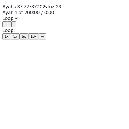
Ayahs
37:77-37:102
·
Juz
23
Ayah
1
of
26
0:00
/
0:00
Loop
∞
Loop:
1x
3x
5x
10x
∞