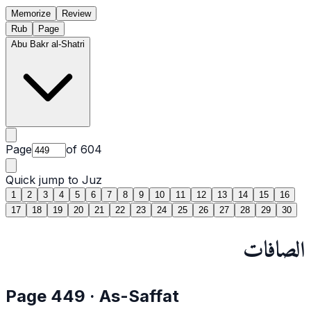
Memorize
Review
Rub
Page
Abu Bakr al-Shatri
Page
of
604
Quick jump to Juz
1
2
3
4
5
6
7
8
9
10
11
12
13
14
15
16
17
18
19
20
21
22
23
24
25
26
27
28
29
30
الصافات
Page
449
·
As-Saffat