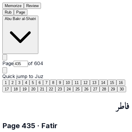
Memorize
Review
Rub
Page
Abu Bakr al-Shatri
Page
of
604
Quick jump to Juz
1
2
3
4
5
6
7
8
9
10
11
12
13
14
15
16
17
18
19
20
21
22
23
24
25
26
27
28
29
30
فاطر
Page
435
·
Fatir