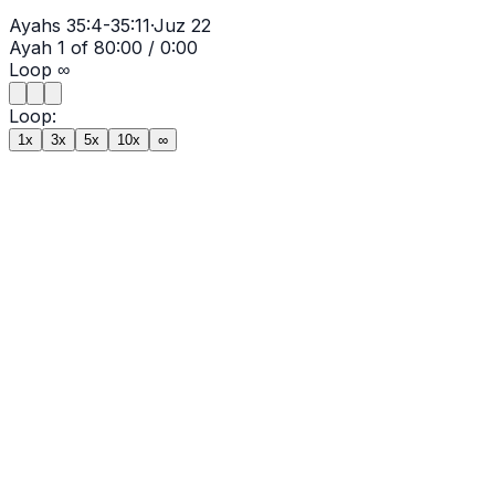
Ayahs
35:4-35:11
·
Juz
22
Ayah
1
of
8
0:00
/
0:00
Loop
∞
Loop:
1x
3x
5x
10x
∞