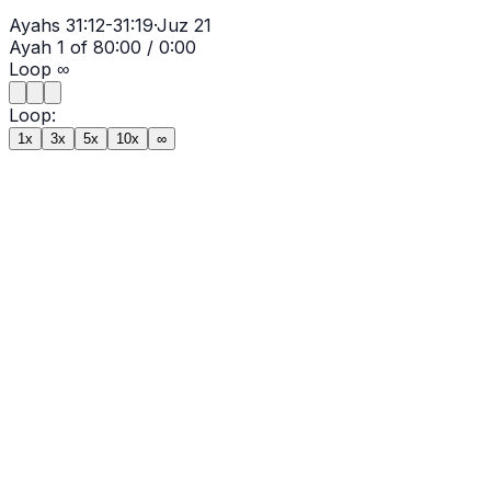
Ayahs
31:12-31:19
·
Juz
21
Ayah
1
of
8
0:00
/
0:00
Loop
∞
Loop:
1x
3x
5x
10x
∞