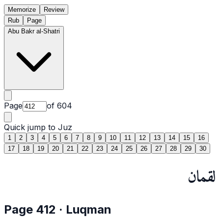
Memorize
Review
Rub
Page
Abu Bakr al-Shatri
Page
of
604
Quick jump to Juz
1
2
3
4
5
6
7
8
9
10
11
12
13
14
15
16
17
18
19
20
21
22
23
24
25
26
27
28
29
30
لقمان
Page
412
·
Luqman