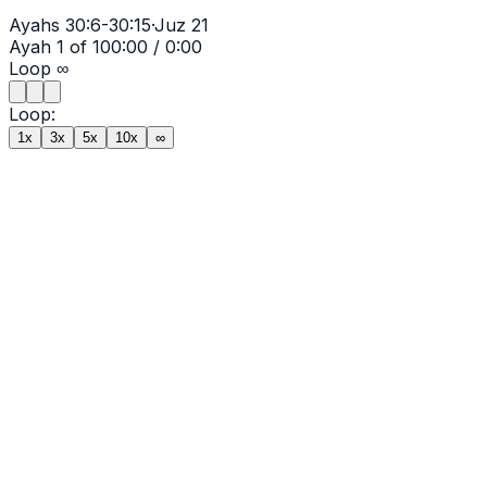
Ayahs
30:6-30:15
·
Juz
21
Ayah
1
of
10
0:00
/
0:00
Loop
∞
Loop:
1x
3x
5x
10x
∞