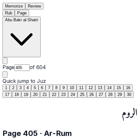
Memorize
Review
Rub
Page
Abu Bakr al-Shatri
Page
of
604
Quick jump to Juz
1
2
3
4
5
6
7
8
9
10
11
12
13
14
15
16
17
18
19
20
21
22
23
24
25
26
27
28
29
30
الروم
Page
405
·
Ar-Rum