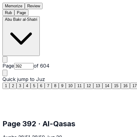
Memorize
Review
Rub
Page
Abu Bakr al-Shatri
Page
of
604
Quick jump to Juz
1
2
3
4
5
6
7
8
9
10
11
12
13
14
15
16
17
Page
392
·
Al-Qasas