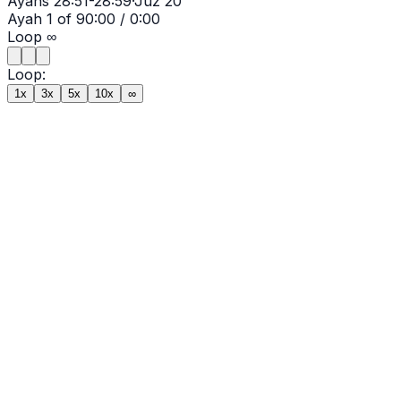
Ayahs
28:51-28:59
·
Juz
20
Ayah
1
of
9
0:00
/
0:00
Loop
∞
Loop:
1x
3x
5x
10x
∞