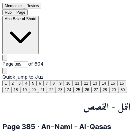
Memorize
Review
Rub
Page
Abu Bakr al-Shatri
Page
of
604
Quick jump to Juz
1
2
3
4
5
6
7
8
9
10
11
12
13
14
15
16
17
18
19
20
21
22
23
24
25
26
27
28
29
30
النمل - القصص
Page
385
·
An-Naml
- Al-Qasas