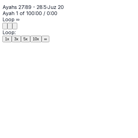
Ayahs
27:89 - 28:5
·
Juz
20
Ayah
1
of
10
0:00
/
0:00
Loop
∞
Loop:
1x
3x
5x
10x
∞