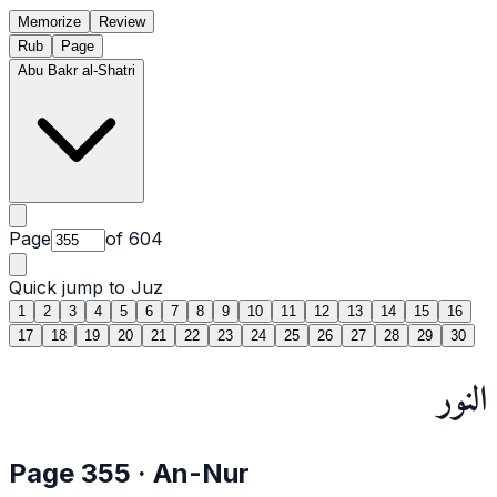
Memorize
Review
Rub
Page
Abu Bakr al-Shatri
Page
of
604
Quick jump to Juz
1
2
3
4
5
6
7
8
9
10
11
12
13
14
15
16
17
18
19
20
21
22
23
24
25
26
27
28
29
30
النور
Page
355
·
An-Nur