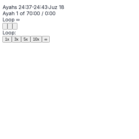
Ayahs
24:37-24:43
·
Juz
18
Ayah
1
of
7
0:00
/
0:00
Loop
∞
Loop:
1x
3x
5x
10x
∞