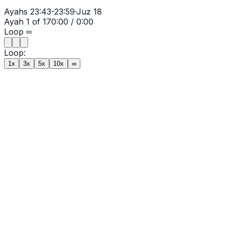
Ayahs
23:43-23:59
·
Juz
18
Ayah
1
of
17
0:00
/
0:00
Loop
∞
Loop:
1x
3x
5x
10x
∞