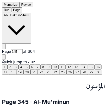
Memorize
Review
Rub
Page
Abu Bakr al-Shatri
Page
of
604
Quick jump to Juz
1
2
3
4
5
6
7
8
9
10
11
12
13
14
15
16
17
18
19
20
21
22
23
24
25
26
27
28
29
30
المؤمنون
Page
345
·
Al-Mu'minun