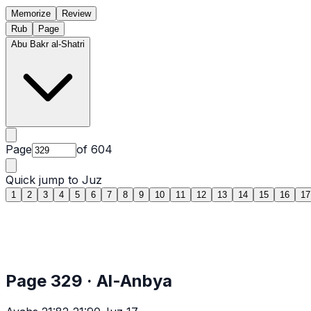
Memorize
Review
Rub
Page
Abu Bakr al-Shatri
Page
of
604
Quick jump to Juz
1
2
3
4
5
6
7
8
9
10
11
12
13
14
15
16
17
Page
329
·
Al-Anbya