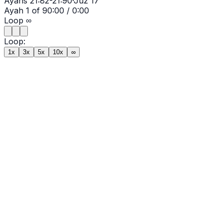
Ayahs
21:82-21:90
·
Juz
17
Ayah
1
of
9
0:00
/
0:00
Loop
∞
Loop:
1x
3x
5x
10x
∞