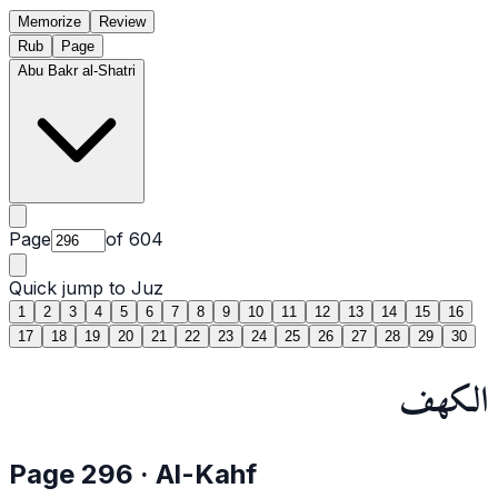
Memorize
Review
Rub
Page
Abu Bakr al-Shatri
Page
of
604
Quick jump to Juz
1
2
3
4
5
6
7
8
9
10
11
12
13
14
15
16
17
18
19
20
21
22
23
24
25
26
27
28
29
30
الكهف
Page
296
·
Al-Kahf