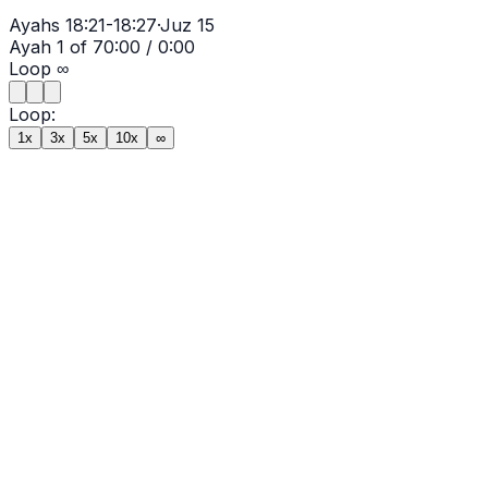
Ayahs
18:21-18:27
·
Juz
15
Ayah
1
of
7
0:00
/
0:00
Loop
∞
Loop:
1x
3x
5x
10x
∞