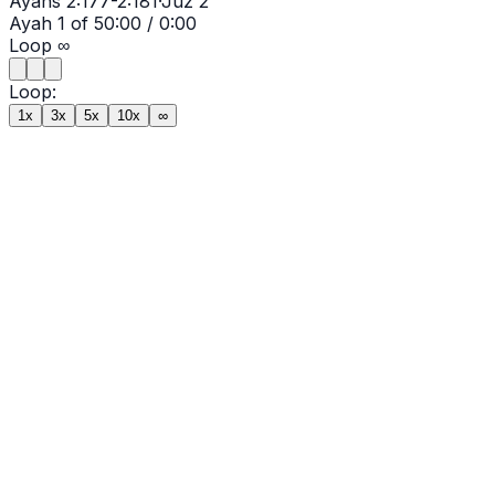
Ayahs
2:177-2:181
·
Juz
2
Ayah
1
of
5
0:00
/
0:00
Loop
∞
Loop:
1x
3x
5x
10x
∞