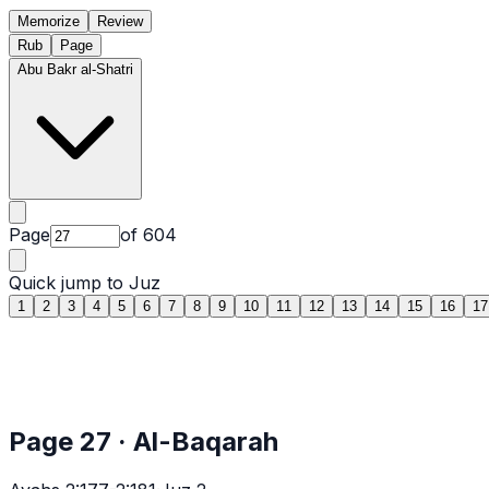
Memorize
Review
Rub
Page
Abu Bakr al-Shatri
Page
of
604
Quick jump to Juz
1
2
3
4
5
6
7
8
9
10
11
12
13
14
15
16
17
Page
27
·
Al-Baqarah