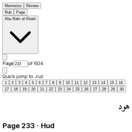
Memorize
Review
Rub
Page
Abu Bakr al-Shatri
Page
of
604
Quick jump to Juz
1
2
3
4
5
6
7
8
9
10
11
12
13
14
15
16
17
18
19
20
21
22
23
24
25
26
27
28
29
30
هود
Page
233
·
Hud