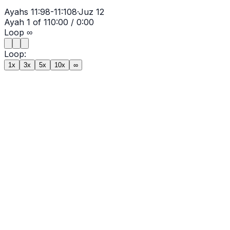
Ayahs
11:98-11:108
·
Juz
12
Ayah
1
of
11
0:00
/
0:00
Loop
∞
Loop:
1x
3x
5x
10x
∞