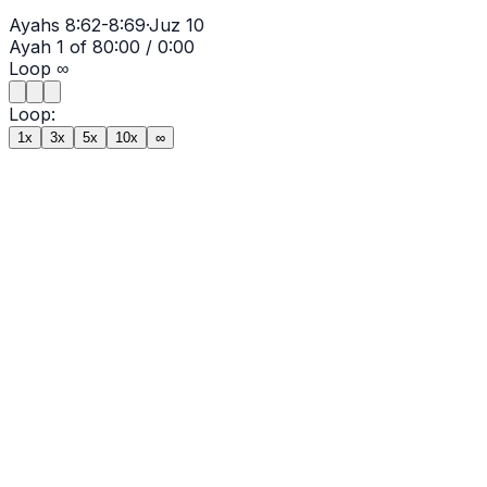
Ayahs
8:62-8:69
·
Juz
10
Ayah
1
of
8
0:00
/
0:00
Loop
∞
Loop:
1x
3x
5x
10x
∞