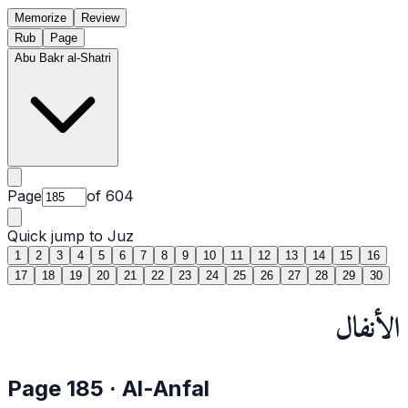
Memorize
Review
Rub
Page
Abu Bakr al-Shatri
Page
of
604
Quick jump to Juz
1
2
3
4
5
6
7
8
9
10
11
12
13
14
15
16
17
18
19
20
21
22
23
24
25
26
27
28
29
30
الأنفال
Page
185
·
Al-Anfal