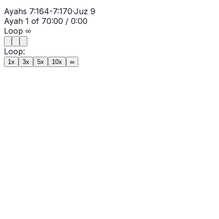
Ayahs
7:164-7:170
·
Juz
9
Ayah
1
of
7
0:00
/
0:00
Loop
∞
Loop:
1x
3x
5x
10x
∞