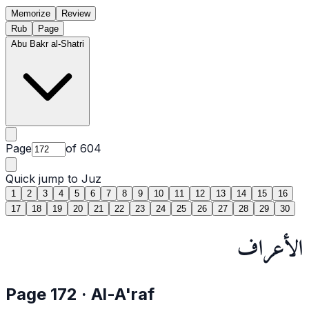
Memorize
Review
Rub
Page
Abu Bakr al-Shatri
Page
of
604
Quick jump to Juz
1
2
3
4
5
6
7
8
9
10
11
12
13
14
15
16
17
18
19
20
21
22
23
24
25
26
27
28
29
30
الأعراف
Page
172
·
Al-A'raf