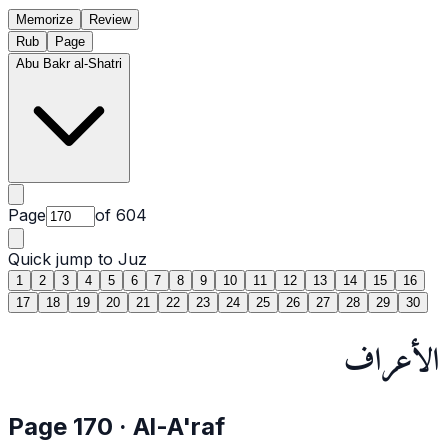
Memorize
Review
Rub
Page
Abu Bakr al-Shatri
Page
of
604
Quick jump to Juz
1
2
3
4
5
6
7
8
9
10
11
12
13
14
15
16
17
18
19
20
21
22
23
24
25
26
27
28
29
30
الأعراف
Page
170
·
Al-A'raf