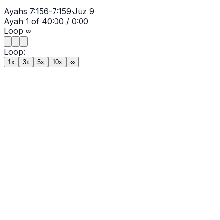
Ayahs
7:156-7:159
·
Juz
9
Ayah
1
of
4
0:00
/
0:00
Loop
∞
Loop:
1x
3x
5x
10x
∞