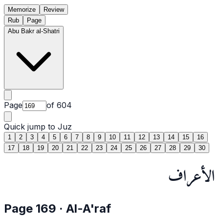
Memorize
Review
Rub
Page
Abu Bakr al-Shatri
Page
of
604
Quick jump to Juz
1
2
3
4
5
6
7
8
9
10
11
12
13
14
15
16
17
18
19
20
21
22
23
24
25
26
27
28
29
30
الأعراف
Page
169
·
Al-A'raf