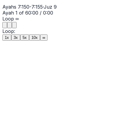
Ayahs
7:150-7:155
·
Juz
9
Ayah
1
of
6
0:00
/
0:00
Loop
∞
Loop:
1x
3x
5x
10x
∞