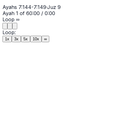
Ayahs
7:144-7:149
·
Juz
9
Ayah
1
of
6
0:00
/
0:00
Loop
∞
Loop:
1x
3x
5x
10x
∞