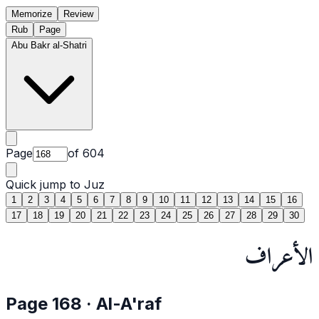
Memorize
Review
Rub
Page
Abu Bakr al-Shatri
Page
of
604
Quick jump to Juz
1
2
3
4
5
6
7
8
9
10
11
12
13
14
15
16
17
18
19
20
21
22
23
24
25
26
27
28
29
30
الأعراف
Page
168
·
Al-A'raf