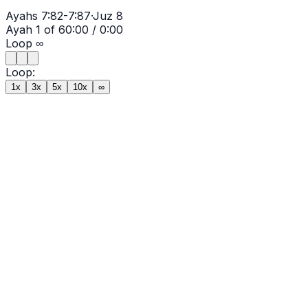
Ayahs
7:82-7:87
·
Juz
8
Ayah
1
of
6
0:00
/
0:00
Loop
∞
Loop:
1x
3x
5x
10x
∞