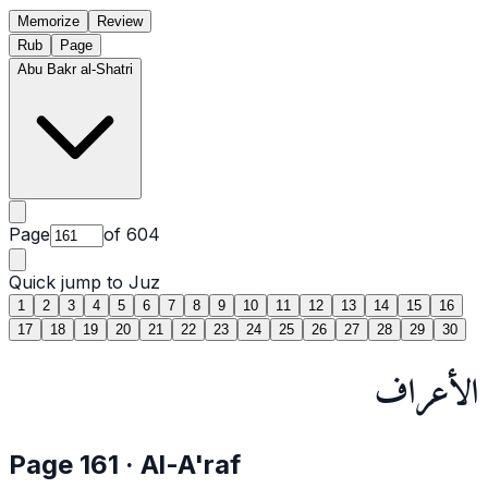
Memorize
Review
Rub
Page
Abu Bakr al-Shatri
Page
of
604
Quick jump to Juz
1
2
3
4
5
6
7
8
9
10
11
12
13
14
15
16
17
18
19
20
21
22
23
24
25
26
27
28
29
30
الأعراف
Page
161
·
Al-A'raf