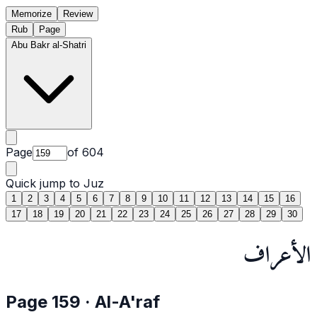
Memorize
Review
Rub
Page
Abu Bakr al-Shatri
Page
of
604
Quick jump to Juz
1
2
3
4
5
6
7
8
9
10
11
12
13
14
15
16
17
18
19
20
21
22
23
24
25
26
27
28
29
30
الأعراف
Page
159
·
Al-A'raf