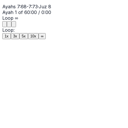
Ayahs
7:68-7:73
·
Juz
8
Ayah
1
of
6
0:00
/
0:00
Loop
∞
Loop:
1x
3x
5x
10x
∞