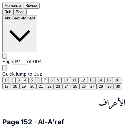
Memorize
Review
Rub
Page
Abu Bakr al-Shatri
Page
of
604
Quick jump to Juz
1
2
3
4
5
6
7
8
9
10
11
12
13
14
15
16
17
18
19
20
21
22
23
24
25
26
27
28
29
30
الأعراف
Page
152
·
Al-A'raf