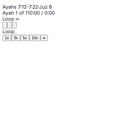
Ayahs
7:12-7:22
·
Juz
8
Ayah
1
of
11
0:00
/
0:00
Loop
∞
Loop:
1x
3x
5x
10x
∞