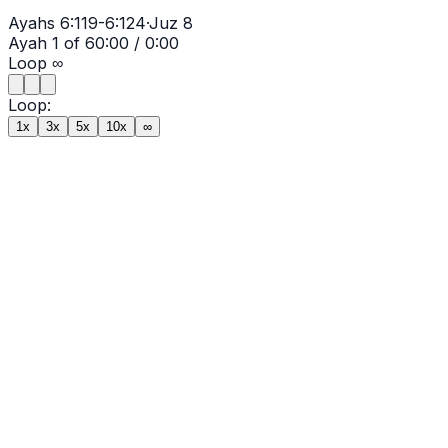
Ayahs
6:119-6:124
·
Juz
8
Ayah
1
of
6
0:00
/
0:00
Loop
∞
Loop:
1x
3x
5x
10x
∞