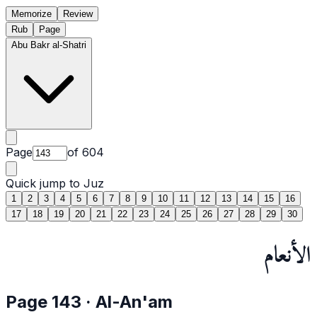
Memorize
Review
Rub
Page
Abu Bakr al-Shatri
Page
of
604
Quick jump to Juz
1
2
3
4
5
6
7
8
9
10
11
12
13
14
15
16
17
18
19
20
21
22
23
24
25
26
27
28
29
30
الأنعام
Page
143
·
Al-An'am