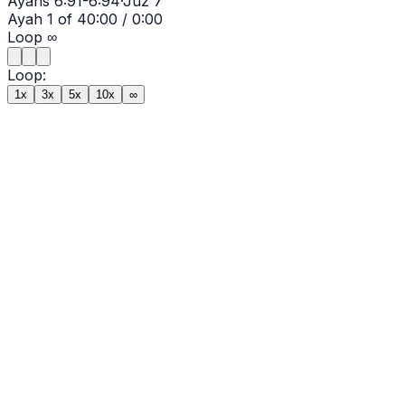
Ayahs
6:91-6:94
·
Juz
7
Ayah
1
of
4
0:00
/
0:00
Loop
∞
Loop:
1x
3x
5x
10x
∞