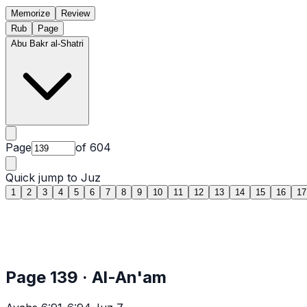
Memorize
Review
Rub
Page
Abu Bakr al-Shatri
Page
of
604
Quick jump to Juz
1
2
3
4
5
6
7
8
9
10
11
12
13
14
15
16
17
Page
139
·
Al-An'am