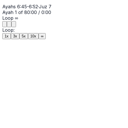
Ayahs
6:45-6:52
·
Juz
7
Ayah
1
of
8
0:00
/
0:00
Loop
∞
Loop:
1x
3x
5x
10x
∞