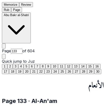
Memorize
Review
Rub
Page
Abu Bakr al-Shatri
Page
of
604
Quick jump to Juz
1
2
3
4
5
6
7
8
9
10
11
12
13
14
15
16
17
18
19
20
21
22
23
24
25
26
27
28
29
30
الأنعام
Page
133
·
Al-An'am